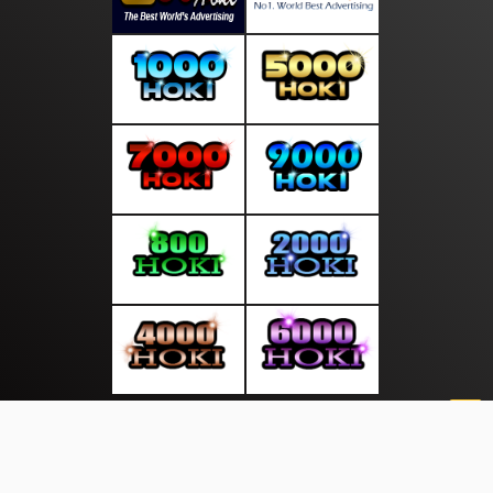
About Us
·
Contact Us
·
Terms & Conditions
·