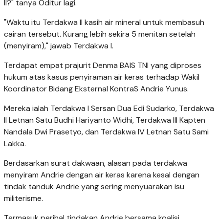
II?" tanya Oditur lagi.
"Waktu itu Terdakwa II kasih air mineral untuk membasuh
cairan tersebut. Kurang lebih sekira 5 menitan setelah
(menyiram)," jawab Terdakwa I.
Terdapat empat prajurit Denma BAIS TNI yang diproses
hukum atas kasus penyiraman air keras terhadap Wakil
Koordinator Bidang Eksternal KontraS Andrie Yunus.
Mereka ialah Terdakwa I Sersan Dua Edi Sudarko, Terdakwa
II Letnan Satu Budhi Hariyanto Widhi, Terdakwa III Kapten
Nandala Dwi Prasetyo, dan Terdakwa IV Letnan Satu Sami
Lakka.
Berdasarkan surat dakwaan, alasan pada terdakwa
menyiram Andrie dengan air keras karena kesal dengan
tindak tanduk Andrie yang sering menyuarakan isu
militerisme.
Termasuk perihal tindakan Andrie bersama koalisi