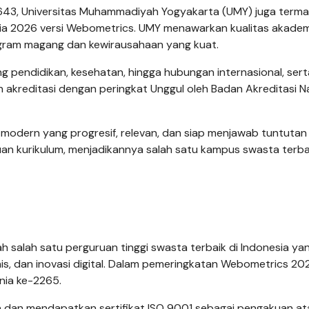
-1643, Universitas Muhammadiyah Yogyakarta (UMY) juga term
esia 2026 versi Webometrics. UMY menawarkan kualitas akade
rogram magang dan kewirausahaan yang kuat.
g pendidikan, kesehatan, hingga hubungan internasional, serta
 akreditasi dengan peringkat Unggul oleh Badan Akreditasi N
modern yang progresif, relevan, dan siap menjawab tuntuta
n kurikulum, menjadikannya salah satu kampus swasta terbai
ah salah satu perguruan tinggi swasta terbaik di Indonesia ya
snis, dan inovasi digital. Dalam pemeringkatan Webometrics 20
nia ke-2265.
a dan mendapatkan sertifikat ISO 9001 sebagai pengakuan at