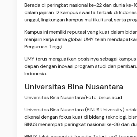
Berada di peringkat nasional ke-22 dan dunia ke
dalam jajaran 12 kampus swasta terbaik di Indon
unggul, lingkungan kampus multikultural, serta p
Kampus ini memiliki reputasi yang kuat dalam bidan
menjalin kerja sama global. UMY telah mendapatkan
Perguruan Tinggi.
UMY terus menguatkan posisinya sebagai kampus 
depan dengan inovasi program studi dan pembarua
Indonesia.
Universitas Bina Nusantara
Universitas Bina Nusantara/Foto: binus.ac.id
Universitas Bina Nusantara (BINUS University) adal
dikenal dengan fokus kuat di bidang teknologi, bi
BINUS menempati peringkat nasional ke-36 dan du
BINUS telah mencetak founder *start-up* ternam