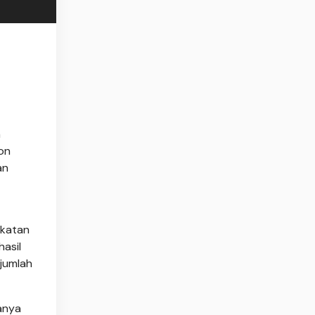
h
lon
an
gkatan
hasil
 jumlah
anya