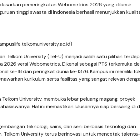
 Berdasarkan pemeringkatan Webometrics 2026 yang dilansir
uruan tinggi swasta di Indonesia berhasil menunjukkan kuali
mpuslife.telkomuniversity.ac.id)
an Telkom University (Tel-U) menjadi salah satu pilihan terde
ia 2026 versi Webometrics. Dikenal sebagai PTS terkemuka d
nal ke-16 dan peringkat dunia ke-1376. Kampus ini memiliki fo
menawarkan kurikulum serta fasilitas yang sangat relevan deng
an Telkom University, membuka lebar peluang magang, proyek
ahasiswanya. Hal ini memastikan lulusannya siap bersaing di 
ngembangan teknologi, sains, dan seni berbasis teknologi dan
, Telkom University terus berinovasi untuk mencetak talenta