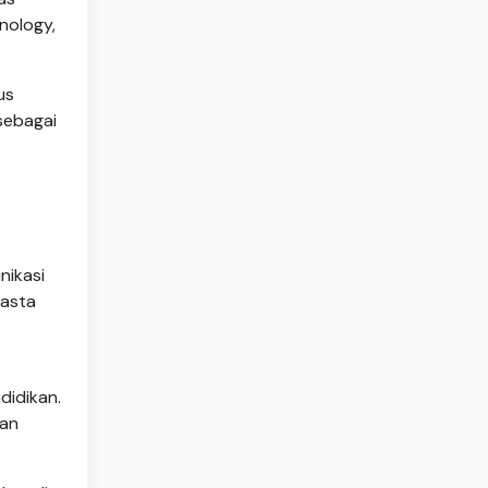
nology,
us
sebagai
nikasi
wasta
didikan.
ran