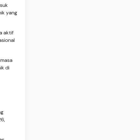
asuk
mik yang
 aktif
asional
n masa
k di
ng
26,
as