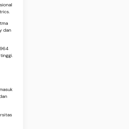
sional
rics.
Atma
ty dan
1964
inggi.
 masuk
 dan
rsitas