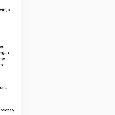
tasnya
pan
engan
kus
an
dunia
-talenta