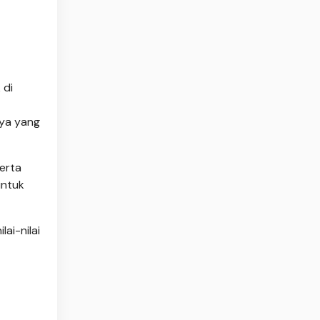
 di
nya yang
serta
untuk
ai-nilai