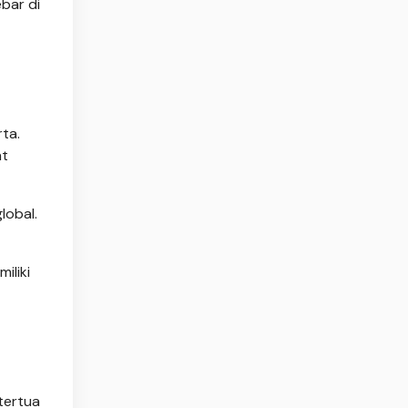
bar di
ta.
at
lobal.
iliki
tertua