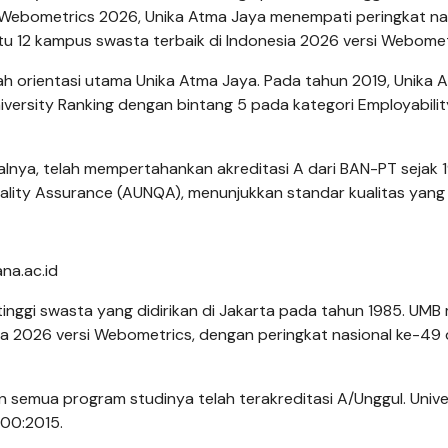
 Webometrics 2026, Unika Atma Jaya menempati peringkat na
u 12 kampus swasta terbaik di Indonesia 2026 versi Webomet
ah orientasi utama Unika Atma Jaya. Pada tahun 2019, Unika 
ersity Ranking dengan bintang 5 pada kategori Employabili
alnya, telah mempertahankan akreditasi A dari BAN-PT sejak 
ality Assurance (AUNQA), menunjukkan standar kualitas yang t
na.ac.id
inggi swasta yang didirikan di Jakarta pada tahun 1985. UMB
ia 2026 versi Webometrics, dengan peringkat nasional ke-49
an semua program studinya telah terakreditasi A/Unggul. Unive
000:2015.