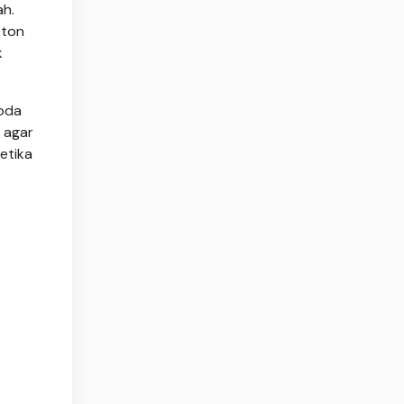
ah.
eton
k
noda
r agar
etika