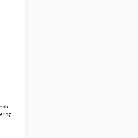
udah
ering