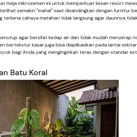
kat meja mikrosemen ini untuk memperkuat kesan resort mew
erlihat semakin "mahal" saat disandingkan dengan furnitur b
ng terkena cahaya matahari tidak langsung agar daunnya tida
s penutup agar bersifat kedap air dan tidak mudah menyerap 
n bertekstur kasar juga bisa diaplikasikan pada lantai sekita
 cocok bagi Anda yang menginginkan teras dengan standar est
gan Batu Koral