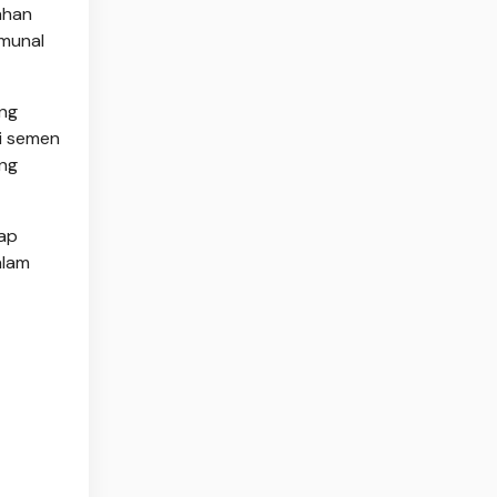
ahan
omunal
ang
i semen
ang
tap
alam