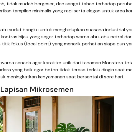
okoh, tidak mudah bergeser, dan sangat tahan terhadap perub
kan tampilan minimalis yang rapi serta elegan untuk area k
satu sudut bangku untuk menghidupkan suasana industrial y
kontras hijau yang segar terhadap warna abu-abu netral dar
 titik fokus (focal point) yang menarik perhatian siapa pun y
erwarna senada agar karakter unik dari tanaman Monstera te
udara yang baik agar beton tidak terasa terlalu dingin saat m
uk meningkatkan kenyamanan saat bersantai di sore hari.
 Lapisan Mikrosemen