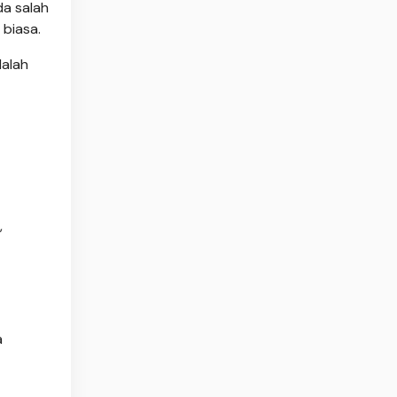
da salah
biasa.
dalah
,
a