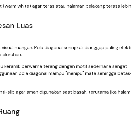
(warm white) agar teras atau halaman belakang terasa lebi
Kesan Luas
visual ruangan. Pola diagonal seringkali dianggap paling efekt
eseluruhan.
tau keramik berwarna terang dengan motif sederhana sangat
nggunaan pola diagonal mampu "menipu" mata sehingga bata
t anti-slip agar aman digunakan saat basah, terutama jika hala
 Ruang