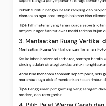
seperti bangku penyimpanan (storage bench) yang
Pilihlah furnitur dengan desain ramping dan propor
disarankan agar area tengah halaman bisa dikosong
Tips
: Pilih material yang tahan cuaca seperti rotan
antijamur agar furnitur awet meski terkena hujan 
3. Manfaatkan Ruang Vertikal
Manfaatkan Ruang Vertikal dengan Tanaman. Foto
Ketika lahan horizontal terbatas, saatnya beralih k
dinding adalah strategi cerdas untuk menghijauka
Anda bisa menanam tanaman seperti pakis, sirih 
merambat juga efektif memberikan kesan rimbun d
Tips
: Penggunaan pot gantung yang seragam dalam
modern, dan terorganisir.
4. Pilih Palet Warna Cerah dan