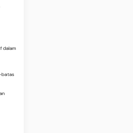
h
if dalam
s-batas
man