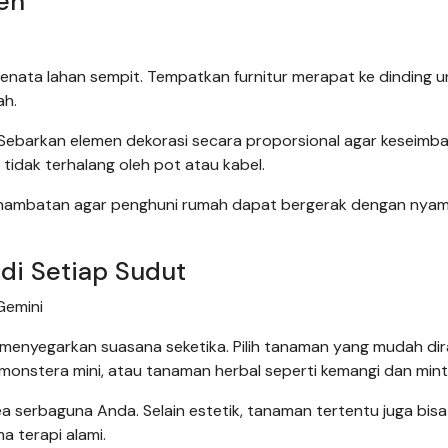
ien
m menata lahan sempit. Tempatkan furnitur merapat ke dinding 
ah.
 Sebarkan elemen dekorasi secara proporsional agar keseimb
g tidak terhalang oleh pot atau kabel.
ari hambatan agar penghuni rumah dapat bergerak dengan nya
di Setiap Sudut
Gemini
 menyegarkan suasana seketika. Pilih tanaman yang mudah di
a, monstera mini, atau tanaman herbal seperti kemangi dan mint
 serbaguna Anda. Selain estetik, tanaman tertentu juga bisa
 terapi alami.