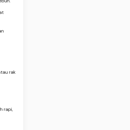
ebun.
at
an
atau rak
 rapi,