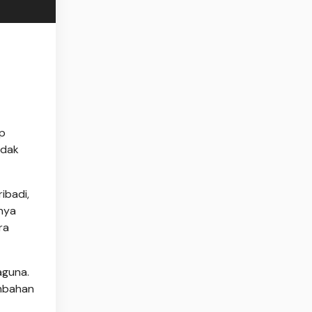
ap
idak
ibadi,
snya
ra
aguna.
ambahan