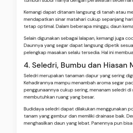
tumbuh subur hanya dengan perawatan sederhan
Kemangi dapat ditanam langsung di tanah atau me
mendapatkan sinar matahari cukup sepanjang har
tetap optimal. Dalam beberapa minggu, daun kem
Selain digunakan sebagai lalapan, kemangi juga co
Daunnya yang segar dapat langsung dipetik sesua
pelengkap masakan selalu tersedia. Hal ini membua
4. Seledri, Bumbu dan Hiasan
Seledri merupakan tanaman dapur yang sering di
Kehadirannya mampu menambah aroma segar pada s
penggunaannya cukup sering, menanam seledri di 
membutuhkan ruang yang besar.
Budidaya seledri dapat dilakukan menggunakan pot
tanam yang gembur dan memiliki drainase baik. D
menghasilkan daun yang lebat. Panennya pun bisa d