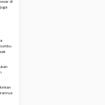
besar di
 juga
ya
erbumbu
asak
kukan
n
kinkan
dirannya