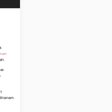
k
man
ah.
ar.
n
ut
ditanam