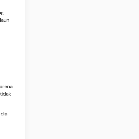
ng
daun
Karena
tidak
edia