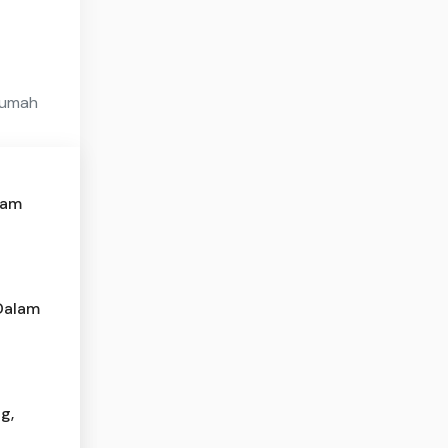
Rumah
lam
 Dalam
g,