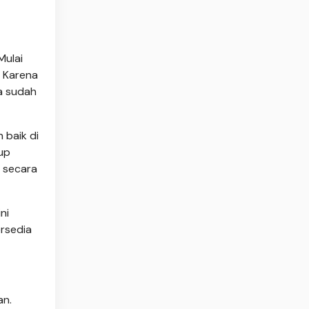
Mulai
. Karena
a sudah
 baik di
up
 secara
ni
rsedia
an.