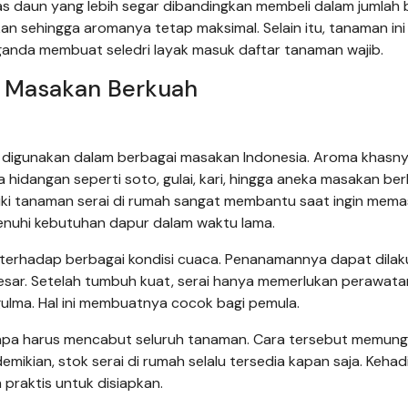
as daun yang lebih segar dibandingkan membeli dalam jumlah 
n sehingga aromanya tetap maksimal. Selain itu, tanaman ini
anda membuat seledri layak masuk daftar tanaman wajib.
k Masakan Berkuah
g digunakan dalam berbagai masakan Indonesia. Aroma khasn
hidangan seperti soto, gulai, kari, hingga aneka masakan b
iki tanaman serai di rumah sangat membantu saat ingin mem
nuhi kebutuhan dapur dalam waktu lama.
terhadap berbagai kondisi cuaca. Penanamannya dapat dila
esar. Setelah tumbuh kuat, serai hanya memerlukan perawata
lma. Hal ini membuatnya cocok bagi pemula.
anpa harus mencabut seluruh tanaman. Cara tersebut memung
ikian, stok serai di rumah selalu tersedia kapan saja. Keha
praktis untuk disiapkan.