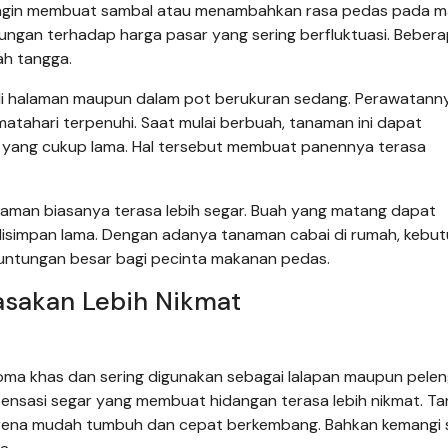
 ingin membuat sambal atau menambahkan rasa pedas pada m
ungan terhadap harga pasar yang sering berfluktuasi. Beber
h tangga.
di halaman maupun dalam pot berukuran sedang. Perawatann
 matahari terpenuhi. Saat mulai berbuah, tanaman ini dapat
 yang cukup lama. Hal tersebut membuat panennya terasa
tanaman biasanya terasa lebih segar. Buah yang matang dapat
isimpan lama. Dengan adanya tanaman cabai di rumah, kebu
keuntungan besar bagi pecinta makanan pedas.
asakan Lebih Nikmat
roma khas dan sering digunakan sebagai lalapan maupun pele
nsasi segar yang membuat hidangan terasa lebih nikmat. T
arena mudah tumbuh dan cepat berkembang. Bahkan kemangi 