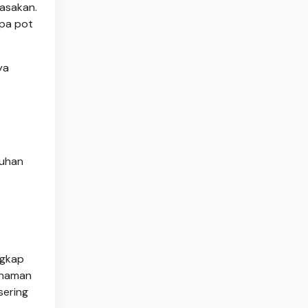
asakan.
apa pot
ya
tuhan
ngkap
anaman
sering