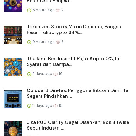
Belum Ada Penjela...
6 hours ago
2
Tokenized Stocks Makin Diminati, Pangsa
Pasar Tokocrypto 64%...
9 hours ago
6
Thailand Beri Insentif Pajak Kripto 0%, Ini
Syarat dan Dampa...
2 days ago
16
Coldcard Diretas, Pengguna Bitcoin Diminta
Segera Pindahkan ...
2 days ago
15
Jika RUU Clarity Gagal Disahkan, Bos Bitwise
Sebut Industri ...