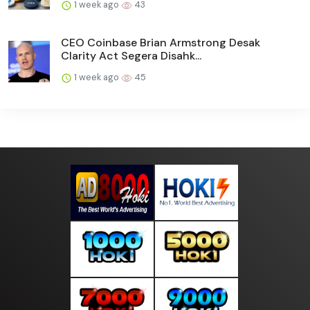
1 week ago
43
CEO Coinbase Brian Armstrong Desak
Clarity Act Segera Disahk...
1 week ago
45