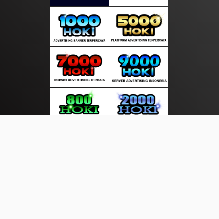
About Us
·
Contact Us
·
Terms & Conditions
·
© notedunia.com 2026. All rights are reserved