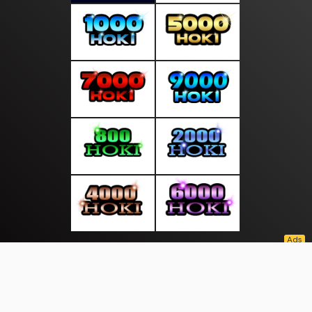
About Us
·
Contact Us
·
Terms & Conditions
·
© notedunia.com 2026. All rights are reserved