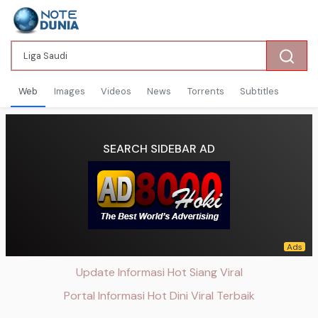
Web
Images
Videos
News
Torrents
Subtitles
SEARCH SIDEBAR AD
Update Informasi Hot Siang Viral
Portal Informasi Hot Dini Viral Terbaik