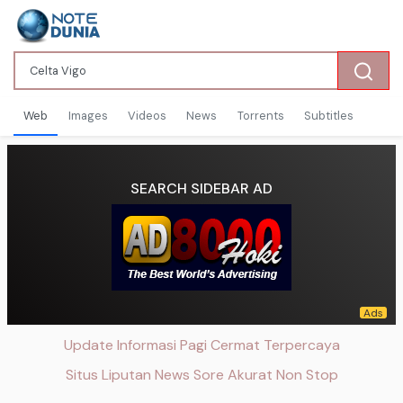
Web
Images
Videos
News
Torrents
Subtitles
SEARCH SIDEBAR AD
Update Informasi Pagi Cermat Terpercaya
Situs Liputan News Sore Akurat Non Stop