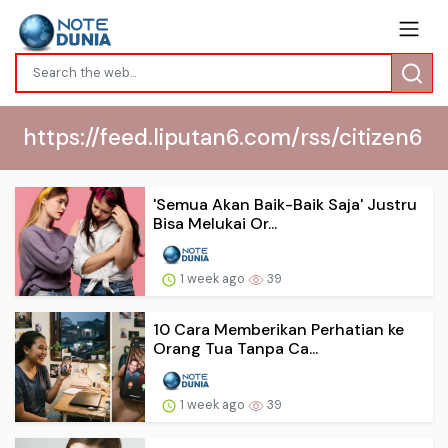
https://feed.liputan6.com/rss/citizen6
'Semua Akan Baik-Baik Saja' Justru
Bisa Melukai Or...
1 week ago
39
10 Cara Memberikan Perhatian ke
Orang Tua Tanpa Ca...
1 week ago
39