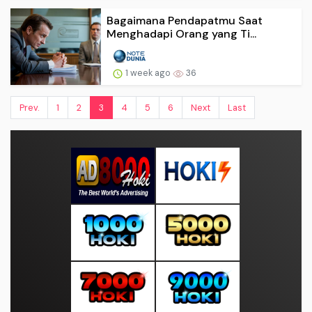
Bagaimana Pendapatmu Saat
Menghadapi Orang yang Ti...
1 week ago
36
Prev.
1
2
3
4
5
6
Next
Last