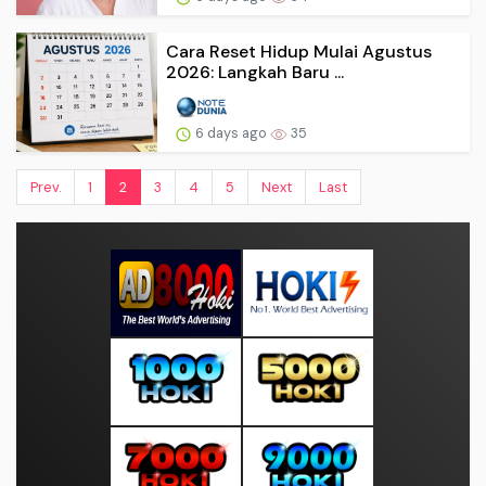
Cara Reset Hidup Mulai Agustus
2026: Langkah Baru ...
6 days ago
35
Prev.
1
2
3
4
5
Next
Last