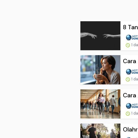
8 Tan
1 d
Cara 
1 d
Cara 
1 d
Olahr