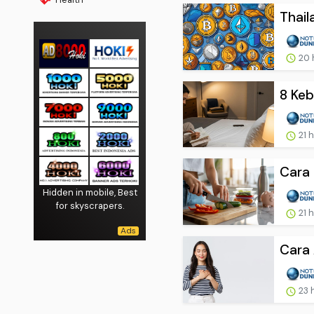
Thail
20 
8 Keb
21 
Cara 
Hidden in mobile, Best
for skyscrapers.
21 
Cara 
23 