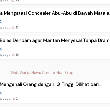
ays ago
18
a Mengatasi Concealer Abu-Abu di Bawah Mata a..
ays ago
17
 Balas Dendam agar Mantan Menyesal Tanpa Drama
ays ago
16
Web Warta News Cermat Non Stop
Mengenali Orang dengan IQ Tinggi Dilihat dari...
ays ago
21