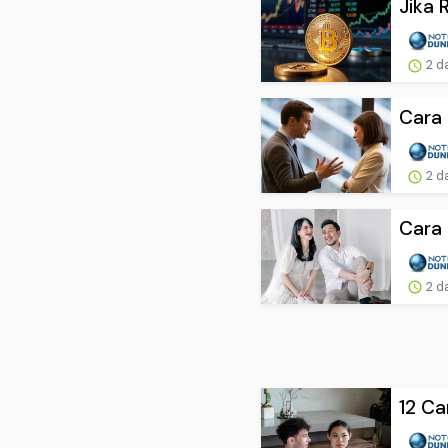
Jika 
2 d
Cara 
2 d
Cara 
2 d
12 Ca