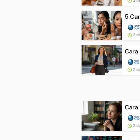
2 d
5 Car
2 d
Cara
2 d
Cara 
2 d