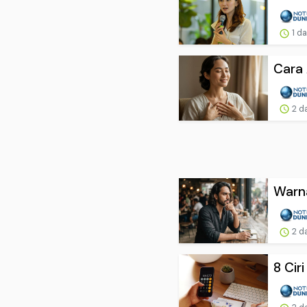
1 d
Cara 
2 d
Warna
2 d
8 Cir