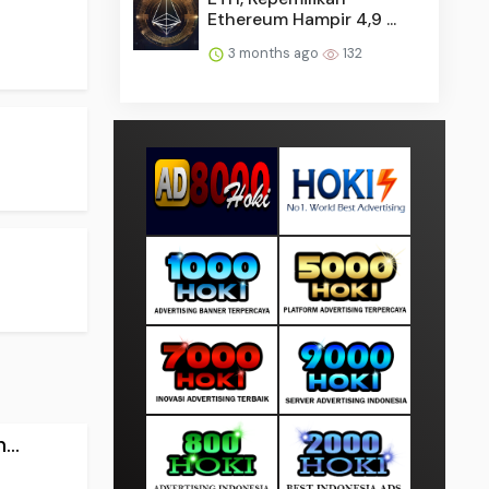
Ethereum Hampir 4,9 ...
3 months ago
132
..