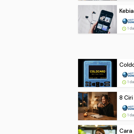
Kebia
1 d
Coldc
1 d
8 Cir
1 d
Cara 