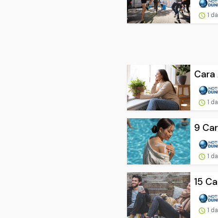
1 d
Cara 
1 d
9 Car
1 d
15 Ca
1 d