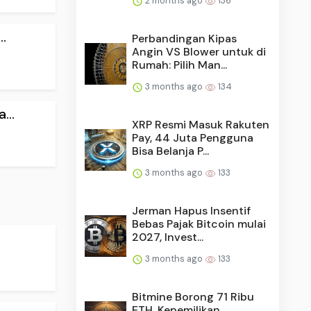
2 months ago
136
.
Perbandingan Kipas
Angin VS Blower untuk di
Rumah: Pilih Man...
3 months ago
134
...
XRP Resmi Masuk Rakuten
Pay, 44 Juta Pengguna
Bisa Belanja P...
3 months ago
133
Jerman Hapus Insentif
Bebas Pajak Bitcoin mulai
2027, Invest...
3 months ago
133
Bitmine Borong 71 Ribu
ETH, Kepemilikan