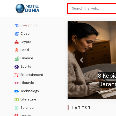
Everything
Citizen
Crypto
Local
Finance
Previous
Sports
8 Kebi
Entertainment
Jarang
Lifestyle
Technology
Literature
LATEST
Science
Health