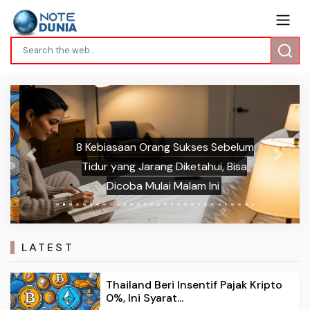
8 Kebiasaan Orang Sukses Sebelum
Previous
Next
Tidur yang Jarang Diketahui, Bisa
Dicoba Mulai Malam Ini
LATEST
Thailand Beri Insentif Pajak Kripto
0%, Ini Syarat...