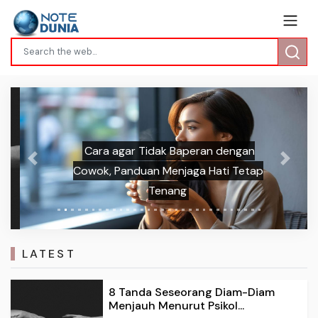
Cara agar Tidak Baperan dengan
Previous
Next
Cowok, Panduan Menjaga Hati Tetap
Tenang
LATEST
8 Tanda Seseorang Diam-Diam
Menjauh Menurut Psikol...