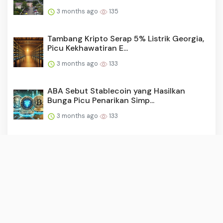
3 months ago
135
Tambang Kripto Serap 5% Listrik Georgia,
Picu Kekhawatiran E...
3 months ago
133
ABA Sebut Stablecoin yang Hasilkan
Bunga Picu Penarikan Simp...
3 months ago
133
3 Kandidat Hakim MK Pengganti Anwar
Usman, Siapa Saja?
3 months ago
133
Strategy Kembali Borong Bitcoin, Nilainya
Segini
3 months ago
132